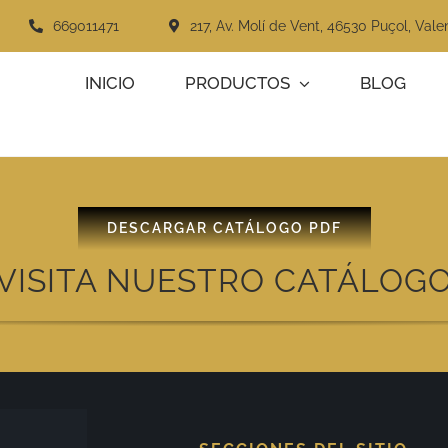
669011471
217, Av. Molí de Vent, 46530 Puçol, Vale
INICIO
PRODUCTOS
BLOG
DESCARGAR CATÁLOGO PDF
️VISITA NUESTRO CATÁLOGO