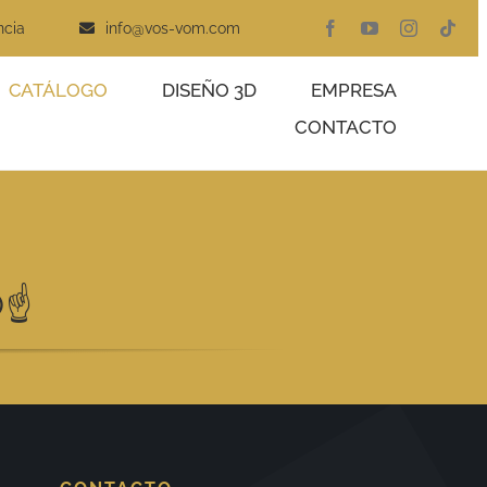
ncia
info@vos-vom.com
CATÁLOGO
DISEÑO 3D
EMPRESA
CONTACTO
☝️