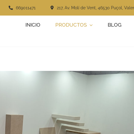
669011471
217, Av. Molí de Vent, 46530 Puçol, Vale
INICIO
PRODUCTOS
BLOG