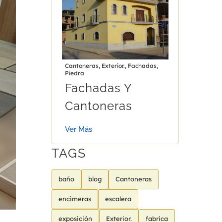
Cantoneras
,
Exterior.
,
Fachadas
,
Piedra
Fachadas Y
Cantoneras
Ver Más
TAGS
baño
blog
Cantoneras
encimeras
escalera
exposición
Exterior.
fabrica