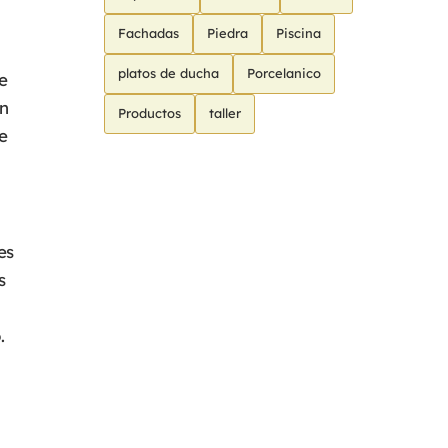
Fachadas
Piedra
Piscina
platos de ducha
Porcelanico
e
n
Productos
taller
e
es
s
.