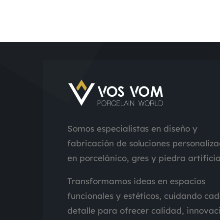
Somos especialistas en diseño y
fabricación de soluciones personaliz
en porcelánico, gres y piedra artificia
Transformamos ideas en espacios
funcionales y estéticos, cuidando ca
detalle para ofrecer calidad, innovac