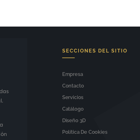
SECCIONES DEL SITIO
Empresa
Contacto
adas
Servicios
l.
Catálogo
Diseño 3D
da
Política De Cookies
ión